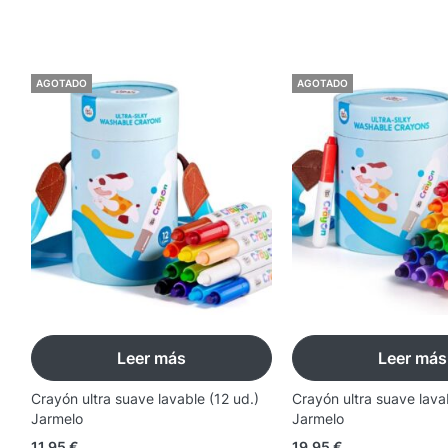
AGOTADO
AGOTADO
Leer más
Leer más
l
Crayón ultra suave lavable (12 ud.)
Crayón ultra suave lava
Jarmelo
Jarmelo
11,95
€
19,95
€