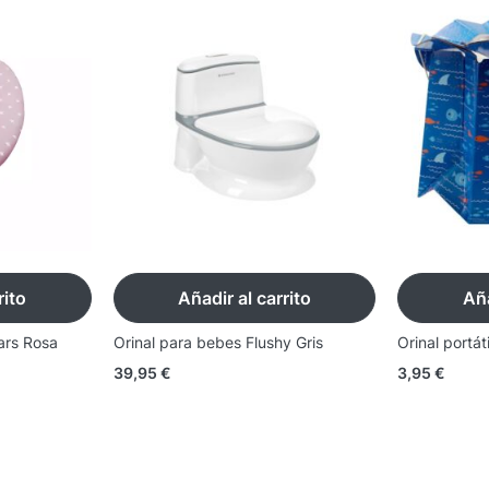
rito
Añadir al carrito
Aña
ars Rosa
Orinal para bebes Flushy Gris
Orinal portát
39,95
€
3,95
€