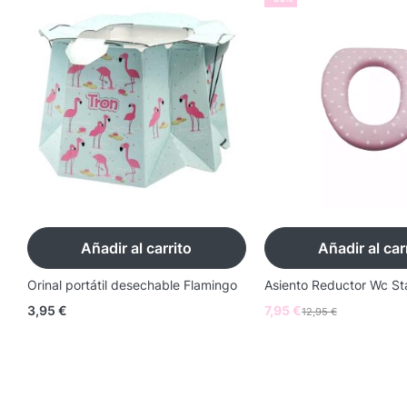
Añadir al carrito
Añadir al car
Orinal portátil desechable Flamingo
Asiento Reductor Wc St
3,95
€
7,95
€
12,95
€