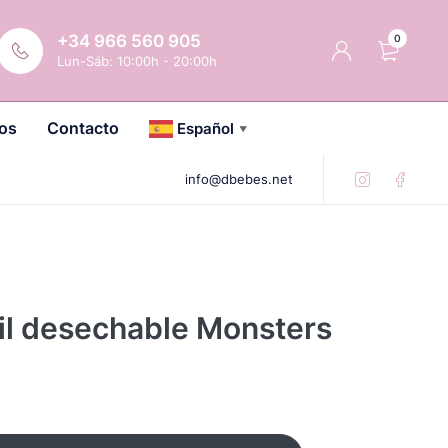
+34 966 560 905
0
Lun-Sáb: 10:00h - 20:00h
os
Contacto
Español
▼
info@dbebes.net
til desechable Monsters