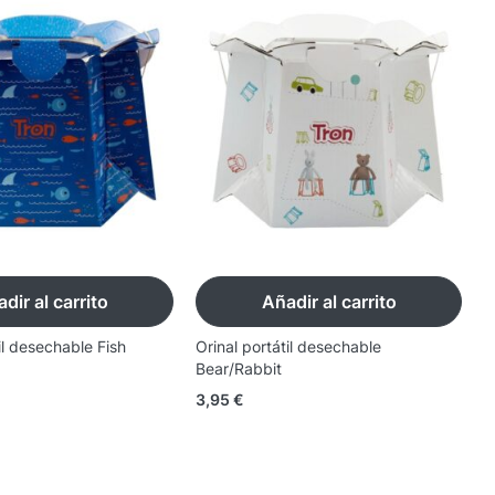
dir al carrito
Añadir al carrito
il desechable Fish
Orinal portátil desechable
O
Bear/Rabbit
3
3,95
€