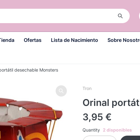
Tienda
Ofertas
Lista de Nacimiento
Sobre Nosotr
 portátil desechable Monsters
Tron
Orinal portá
3,95
€
Quantity
2 disponibles