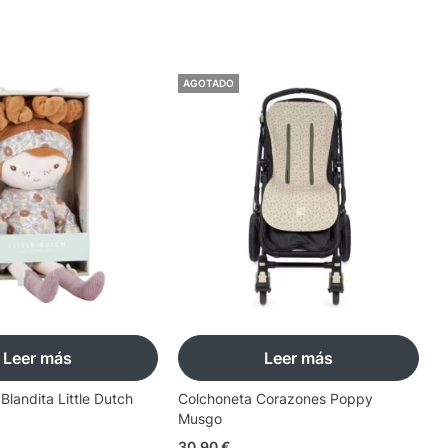
AGOTADO
Leer más
Leer más
landita Little Dutch
Colchoneta Corazones Poppy
S
Musgo
M
30,90
€
1