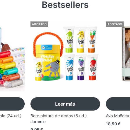
Bestsellers
AGOTADO
AGOTADO
Leer más
ble (24 ud.)
Bote pintura de dedos (6 ud.)
Ava Muñeca B
Jarmelo
18,50
€
9,95
€