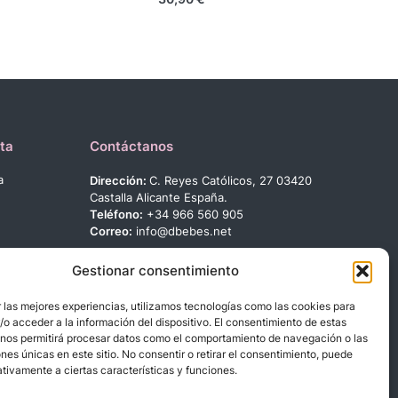
ta
Contáctanos
a
Dirección:
C. Reyes Católicos, 27 03420
Castalla Alicante España.
Teléfono:
+34 966 560 905
Correo:
info@dbebes.net
Síguenos en las redes sociales
Gestionar consentimiento
 las mejores experiencias, utilizamos tecnologías como las cookies para
o acceder a la información del dispositivo. El consentimiento de estas
 nos permitirá procesar datos como el comportamiento de navegación o las
ones únicas en este sitio. No consentir o retirar el consentimiento, puede
tivamente a ciertas características y funciones.