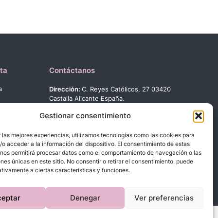
ta
Contáctanos
a
Dirección:
C. Reyes Católicos, 27 03420
Castalla Alicante España.
Teléfono:
+34 966 560 905
Gestionar consentimiento
Correo:
info@dbebes.net
 las mejores experiencias, utilizamos tecnologías como las cookies para
Síguenos en las redes sociales
o acceder a la información del dispositivo. El consentimiento de estas
 nos permitirá procesar datos como el comportamiento de navegación o las
ones únicas en este sitio. No consentir o retirar el consentimiento, puede
tivamente a ciertas características y funciones.
ceptar
Denegar
Ver preferencias