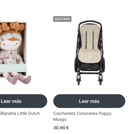
AGOTADO
Leer más
Leer más
landita Little Dutch
Colchoneta Corazones Poppy
S
Musgo
M
30,90
€
1