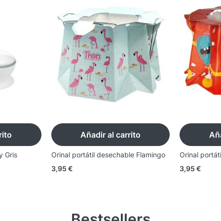
rito
Añadir al carrito
Aña
y Gris
Orinal portátil desechable Flamingo
Orinal portá
3,95
€
3,95
€
Bestsellers