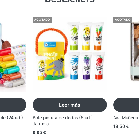
AGOTADO
AGOTADO
Leer más
ble (24 ud.)
Bote pintura de dedos (6 ud.)
Ava Muñeca B
Jarmelo
18,50
€
9,95
€