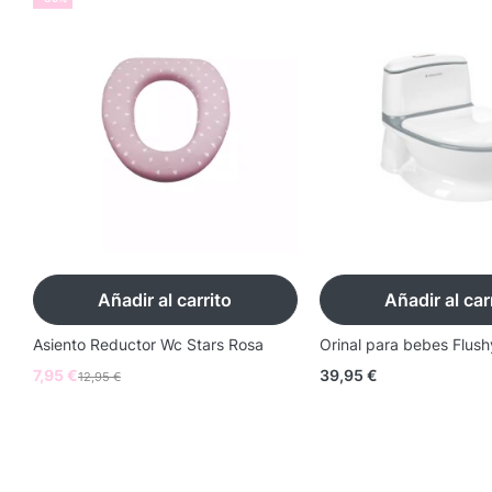
Añadir al carrito
Añadir al car
Asiento Reductor Wc Stars Rosa
Orinal para bebes Flush
7,95
€
39,95
€
12,95
€