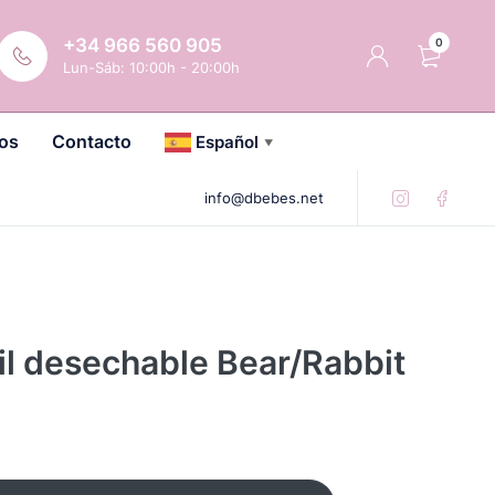
+34 966 560 905
0
Lun-Sáb: 10:00h - 20:00h
os
Contacto
Español
▼
info@dbebes.net
til desechable Bear/Rabbit