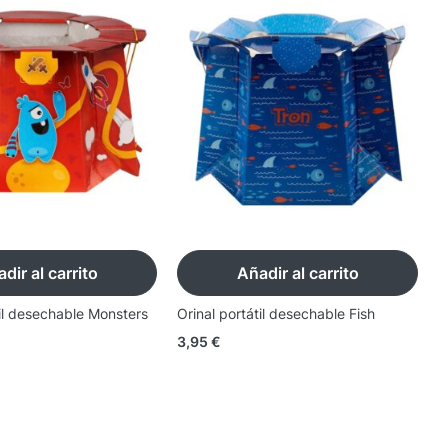
dir al carrito
Añadir al carrito
til desechable Monsters
Orinal portátil desechable Fish
A
3,95
€
7