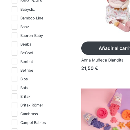
BABY NAILS
Babyclic
Bamboo Line
Banz
Bapron Baby
Beaba
Añadir al carri
BeCool
Anna Muñeca Blandita
Benbat
21,50
€
Betribe
Bibs
Boba
Britax
Britax Römer
Cambrass
Canpol Babies