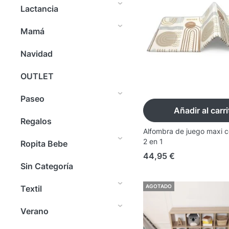
Lactancia
Mamá
Navidad
OUTLET
Paseo
Añadir al carri
Regalos
Alfombra de juego maxi c
2 en 1
Ropita Bebe
44,95
€
Sin Categoría
AGOTADO
Textil
Verano