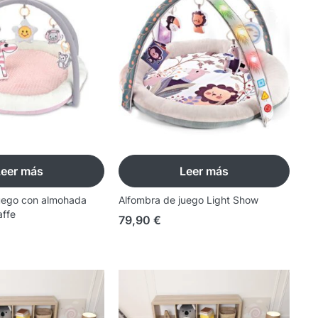
Leer más
Leer más
uego con almohada
Alfombra de juego Light Show
affe
79,90
€