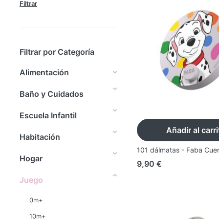
Filtrar
Filtrar por Categoría
Alimentación
Baño y Cuidados
Escuela Infantil
Añadir al carri
Habitación
101 dálmatas - Faba Cue
Hogar
9,90
€
Juego
0m+
10m+