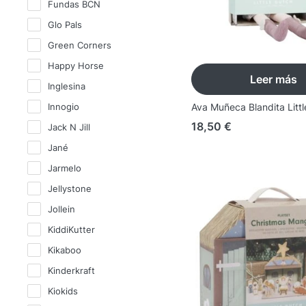
Fundas BCN
Glo Pals
Green Corners
Happy Horse
Leer más
Inglesina
Innogio
Ava Muñeca Blandita Litt
18,50
€
Jack N Jill
Jané
Jarmelo
Jellystone
Jollein
KiddiKutter
Kikaboo
Kinderkraft
Kiokids