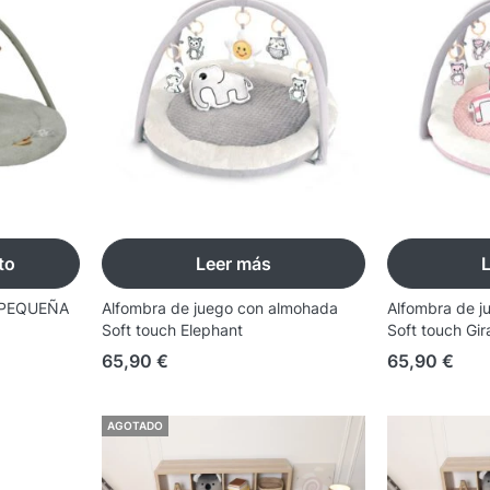
to
Leer más
s PEQUEÑA
Alfombra de juego con almohada
Alfombra de j
Soft touch Elephant
Soft touch Gir
65,90
€
65,90
€
AGOTADO