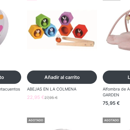
to
Añadir al carrito
ntacuentos
ABEJAS EN LA COLMENA
Alfombra de A
GARDEN
22,95
€
27,95
€
75,95
€
AGOTADO
AGOTADO