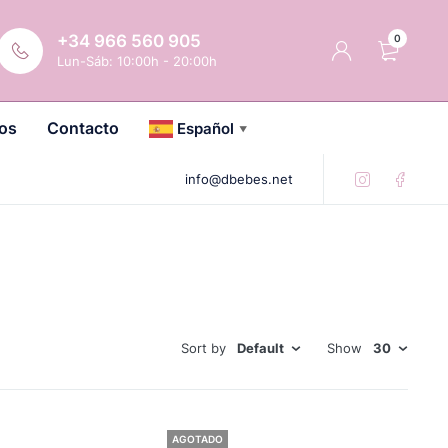
+34 966 560 905
0
Lun-Sáb: 10:00h - 20:00h
os
Contacto
Español
▼
info@dbebes.net
Sort by
Default
Show
30
AGOTADO