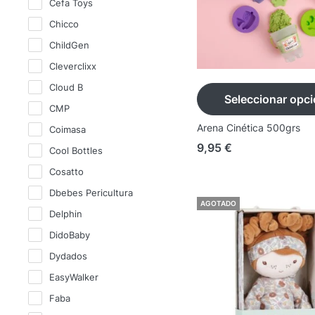
Cefa Toys
Chicco
ChildGen
Cleverclixx
Cloud B
Seleccionar opc
CMP
Arena Cinética 500grs
Coimasa
9,95
€
Cool Bottles
Cosatto
Dbebes Pericultura
AGOTADO
Delphin
DidoBaby
Dydados
EasyWalker
Faba