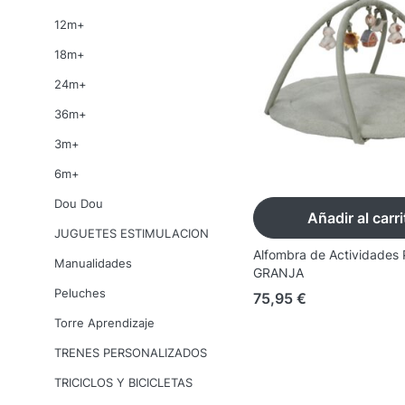
12m+
18m+
24m+
36m+
3m+
6m+
Dou Dou
Añadir al carri
JUGUETES ESTIMULACION
Alfombra de Actividade
Manualidades
GRANJA
Peluches
75,95
€
Torre Aprendizaje
TRENES PERSONALIZADOS
TRICICLOS Y BICICLETAS