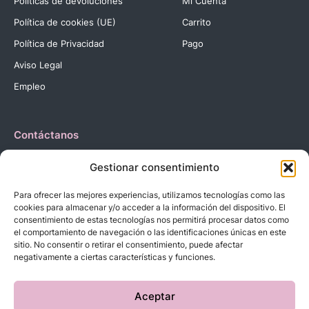
Políticas de devoluciones
Mi Cuenta
Política de cookies (UE)
Carrito
Política de Privacidad
Pago
Aviso Legal
Empleo
Contáctanos
Dirección:
C. Reyes Católicos, 27 03420 Castalla Alicante
Gestionar consentimiento
España.
Teléfono:
+34 966 560 905
Para ofrecer las mejores experiencias, utilizamos tecnologías como las
Correo:
info@dbebes.net
cookies para almacenar y/o acceder a la información del dispositivo. El
consentimiento de estas tecnologías nos permitirá procesar datos como
el comportamiento de navegación o las identificaciones únicas en este
Síguenos en las redes sociales
sitio. No consentir o retirar el consentimiento, puede afectar
negativamente a ciertas características y funciones.
Aceptar