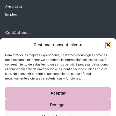
Aviso Legal
Empleo
Contáctanos
Dirección:
C. Reyes Católicos, 27 03420 Castalla Alicante
Gestionar consentimiento
España.
Teléfono:
+34 966 560 905
Para ofrecer las mejores experiencias, utilizamos tecnologías como las
Correo:
info@dbebes.net
cookies para almacenar y/o acceder a la información del dispositivo. El
consentimiento de estas tecnologías nos permitirá procesar datos como
el comportamiento de navegación o las identificaciones únicas en este
Síguenos en las redes sociales
sitio. No consentir o retirar el consentimiento, puede afectar
negativamente a ciertas características y funciones.
Aceptar
Denegar
Copyright © 2023 D’BeBe’S. Todos los derechos reservados.