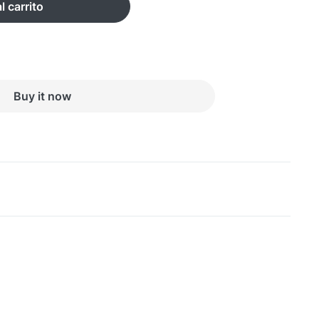
l carrito
Buy it now