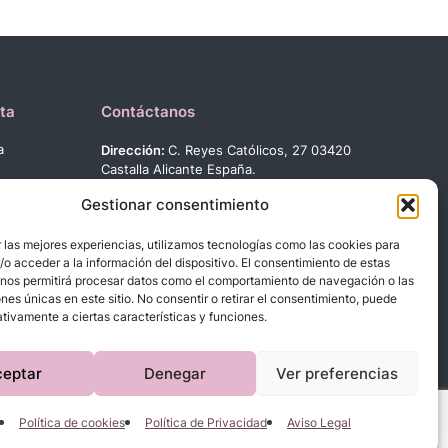
ta
Contáctanos
a
Dirección:
C. Reyes Católicos, 27 03420
Castalla Alicante España.
Teléfono:
+34 966 560 905
Gestionar consentimiento
Correo:
info@dbebes.net
 las mejores experiencias, utilizamos tecnologías como las cookies para
Síguenos en las redes sociales
o acceder a la información del dispositivo. El consentimiento de estas
 nos permitirá procesar datos como el comportamiento de navegación o las
ones únicas en este sitio. No consentir o retirar el consentimiento, puede
tivamente a ciertas características y funciones.
ceptar
Denegar
Ver preferencias
Política de cookies
Política de Privacidad
Aviso Legal