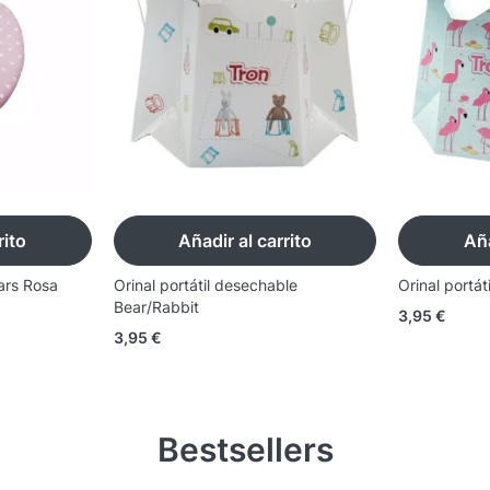
rito
Añadir al carrito
Aña
ars Rosa
Orinal portátil desechable
Orinal portá
Bear/Rabbit
3,95
€
3,95
€
Bestsellers