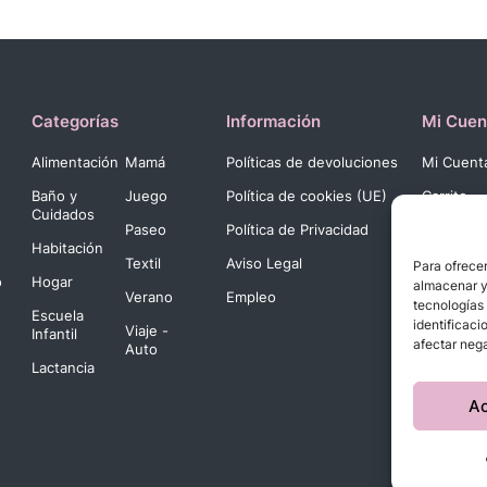
Categorías
Información
Mi Cuen
Alimentación
Mamá
Políticas de devoluciones
Mi Cuent
Baño y
Juego
Política de cookies (UE)
Carrito
Cuidados
Paseo
Política de Privacidad
Pago
Habitación
Textil
Aviso Legal
Para ofrecer
o
Hogar
almacenar y/
Verano
Empleo
tecnologías
Escuela
identificaci
Viaje -
Infantil
afectar nega
Auto
Lactancia
A