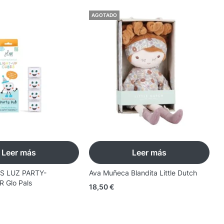
AGOTADO
Leer más
Leer más
S LUZ PARTY-
Ava Muñeca Blandita Little Dutch
C
 Glo Pals
M
18,50
€
3