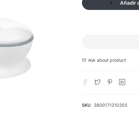
Añadir a
Ask about product
SKU
3800171210355