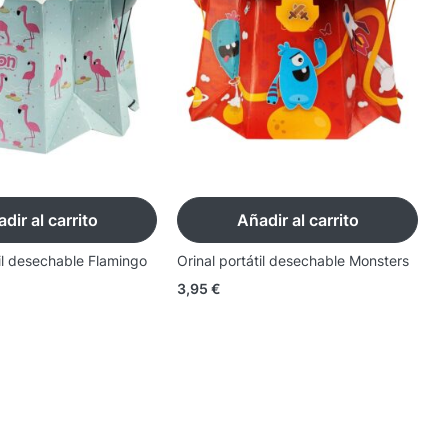
dir al carrito
Añadir al carrito
til desechable Flamingo
Orinal portátil desechable Monsters
O
3,95
€
3