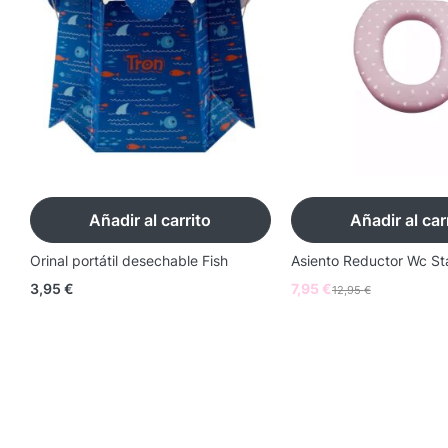
Añadir al carrito
Añadir al car
s
Orinal portátil desechable Fish
Asiento Reductor Wc St
3,95
€
7,95
€
12,95
€