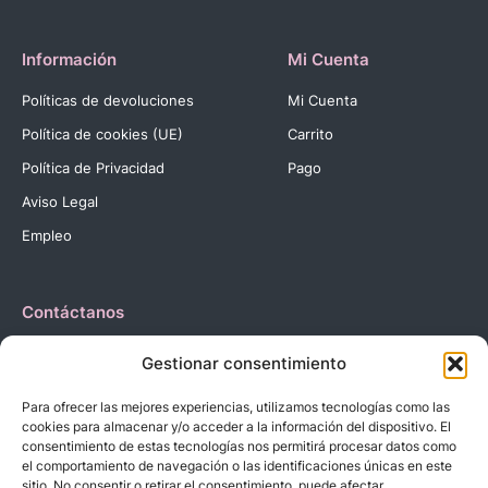
Información
Mi Cuenta
Políticas de devoluciones
Mi Cuenta
Política de cookies (UE)
Carrito
Política de Privacidad
Pago
Aviso Legal
Empleo
Contáctanos
Dirección:
C. Reyes Católicos, 27 03420 Castalla Alicante
Gestionar consentimiento
España.
Teléfono:
+34 966 560 905
Para ofrecer las mejores experiencias, utilizamos tecnologías como las
Correo:
info@dbebes.net
cookies para almacenar y/o acceder a la información del dispositivo. El
consentimiento de estas tecnologías nos permitirá procesar datos como
el comportamiento de navegación o las identificaciones únicas en este
Síguenos en las redes sociales
sitio. No consentir o retirar el consentimiento, puede afectar