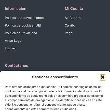
Información
Mi Cuenta
Políticas de devoluciones
Mi Cuenta
Política de cookies (UE)
Carrito
Política de Privacidad
Pago
Aviso Legal
Empleo
Contáctanos
Dirección:
C. Reyes Católicos, 27 03420 Castalla Alicante
Gestionar consentimiento
España.
Teléfono:
+34 966 560 905
Para ofrecer las mejores experiencias, utilizamos tecnologías como las
Correo:
info@dbebes.net
cookies para almacenar y/o acceder a la información del dispositivo. El
consentimiento de estas tecnologías nos permitirá procesar datos como
el comportamiento de navegación o las identificaciones únicas en este
Síguenos en las redes sociales
sitio. No consentir o retirar el consentimiento, puede afectar
negativamente a ciertas características y funciones.