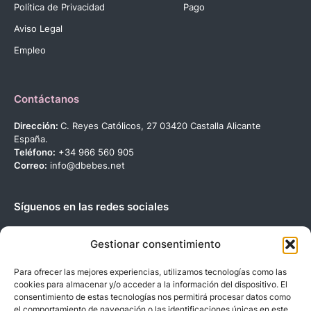
Política de Privacidad
Pago
Aviso Legal
Empleo
Contáctanos
Dirección:
C. Reyes Católicos, 27 03420 Castalla Alicante
España.
Teléfono:
+34 966 560 905
Correo:
info@dbebes.net
Síguenos en las redes sociales
Gestionar consentimiento
Para ofrecer las mejores experiencias, utilizamos tecnologías como las
cookies para almacenar y/o acceder a la información del dispositivo. El
Copyright © 2023 D’BeBe’S. Todos los derechos reservados.
consentimiento de estas tecnologías nos permitirá procesar datos como
el comportamiento de navegación o las identificaciones únicas en este