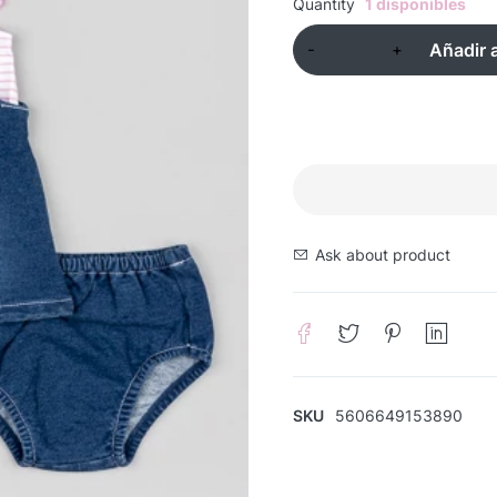
Quantity
1 disponibles
Añadir a
Ask about product
SKU
5606649153890