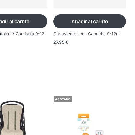
dir al carrito
Añadir al carrito
ntalón Y Camiseta 9-12
Cortavientos con Capucha 9-12m
C
27,95
€
2
AGOTADO