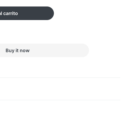
l carrito
Buy it now