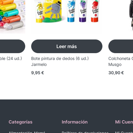
Leer más
ble (24 ud.)
Bote pintura de dedos (6 ud.)
Colchoneta 
Jarmelo
Musgo
9,95
€
30,90
€
Categorías
Información
Mi Cuen
Alimentación
Mamá
Políticas de devoluciones
Mi Cuent