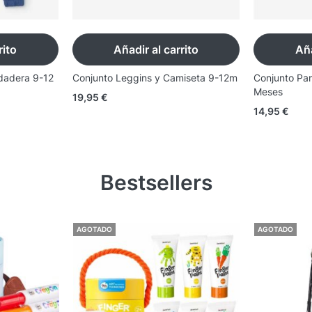
rito
Añadir al carrito
Aña
dadera 9-12
Conjunto Leggins y Camiseta 9-12m
Conjunto Pa
Meses
19,95
€
14,95
€
Bestsellers
AGOTADO
AGOTADO