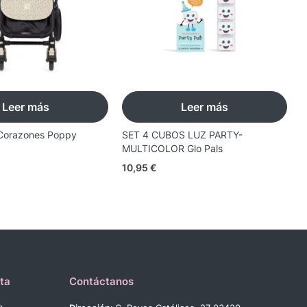
Leer más
Leer más
Corazones Poppy
SET 4 CUBOS LUZ PARTY-
A
MULTICOLOR Glo Pals
1
10,95
€
ta
Contáctanos
a