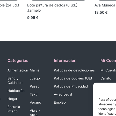
ble (24 ud.)
Bote pintura de dedos (6 ud.)
Ava Muñeca B
Jarmelo
18,50
€
9,95
€
Categorías
Información
Mi Cuen
Alimentación
Mamá
Políticas de devoluciones
Mi Cuent
Baño y
Juego
Política de cookies (UE)
Carrito
Cuidados
Paseo
Política de Privacidad
Pago
Habitación
Textil
Aviso Legal
o
Hogar
Para ofrecer
Verano
Empleo
almacenar y/
Escuela
tecnologías
Viaje -
Infantil
identificaci
Auto