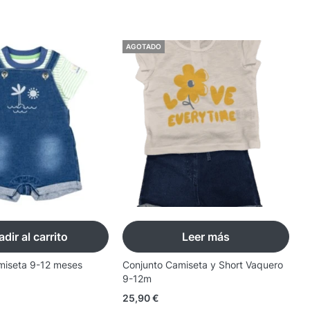
AGOTADO
dir al carrito
Leer más
miseta 9-12 meses
Conjunto Camiseta y Short Vaquero
C
9-12m
M
25,90
€
1