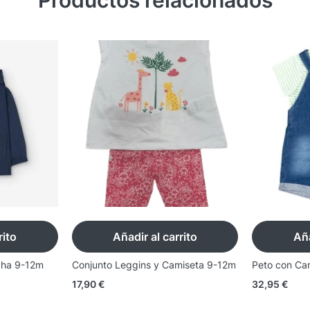
Productos relacionados
rito
Añadir al carrito
Aña
cha 9-12m
Conjunto Leggins y Camiseta 9-12m
Peto con Ca
17,90
€
32,95
€