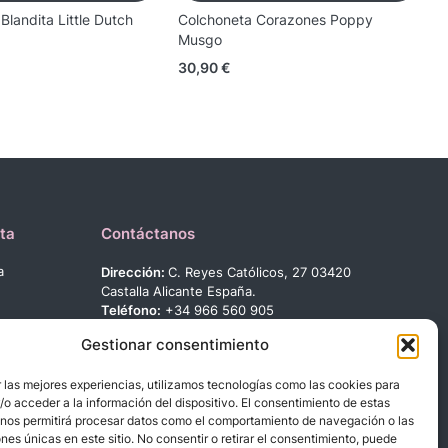
landita Little Dutch
Colchoneta Corazones Poppy
S
Musgo
M
30,90
€
1
ta
Contáctanos
a
Dirección:
C. Reyes Católicos, 27 03420
Castalla Alicante España.
Teléfono:
+34 966 560 905
Correo:
info@dbebes.net
Gestionar consentimiento
Síguenos en las redes sociales
 las mejores experiencias, utilizamos tecnologías como las cookies para
o acceder a la información del dispositivo. El consentimiento de estas
 nos permitirá procesar datos como el comportamiento de navegación o las
ones únicas en este sitio. No consentir o retirar el consentimiento, puede