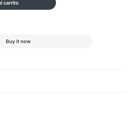
l carrito
Buy it now