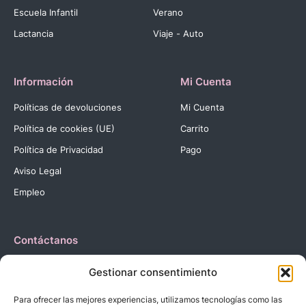
Escuela Infantil
Verano
Lactancia
Viaje - Auto
Información
Mi Cuenta
Políticas de devoluciones
Mi Cuenta
Política de cookies (UE)
Carrito
Política de Privacidad
Pago
Aviso Legal
Empleo
Contáctanos
Dirección:
C. Reyes Católicos, 27 03420 Castalla Alicante
Gestionar consentimiento
España.
Teléfono:
+34 966 560 905
Para ofrecer las mejores experiencias, utilizamos tecnologías como las
Correo:
info@dbebes.net