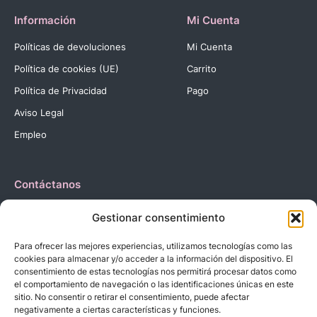
Información
Mi Cuenta
Políticas de devoluciones
Mi Cuenta
Política de cookies (UE)
Carrito
Política de Privacidad
Pago
Aviso Legal
Empleo
Contáctanos
Dirección:
C. Reyes Católicos, 27 03420 Castalla Alicante
Gestionar consentimiento
España.
Teléfono:
+34 966 560 905
Para ofrecer las mejores experiencias, utilizamos tecnologías como las
Correo:
info@dbebes.net
cookies para almacenar y/o acceder a la información del dispositivo. El
consentimiento de estas tecnologías nos permitirá procesar datos como
el comportamiento de navegación o las identificaciones únicas en este
Síguenos en las redes sociales
sitio. No consentir o retirar el consentimiento, puede afectar
negativamente a ciertas características y funciones.