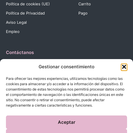
Política de cookies (UE)
Carrito
Política de Privacidad
Pago
Aviso Legal
Empleo
Contáctanos
Dirección:
C. Reyes Católicos, 27 03420 Castalla Alicante
Gestionar consentimiento
España.
Teléfono:
+34 966 560 905
Para ofrecer las mejores experiencias, utilizamos tecnologías como las
Correo:
info@dbebes.net
cookies para almacenar y/o acceder a la información del dispositivo. El
consentimiento de estas tecnologías nos permitirá procesar datos como
el comportamiento de navegación o las identificaciones únicas en este
Síguenos en las redes sociales
sitio. No consentir o retirar el consentimiento, puede afectar
negativamente a ciertas características y funciones.
Aceptar