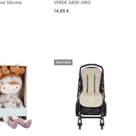
Sea Silicona
VERDE SAGE-GRIS
F
14,95
€
1
AGOTADO