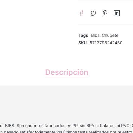
Tags
Bibs
,
Chupete
SKU
5713795242450
Descripción
r BIBS. Son chupetes fabricados en PP, sin BPA ni ftalatos, ni PVC
pasado satisfactoriamente los últimos tests realizados por nuestr