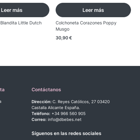
Leer más
Leer más
landita Little Dutch
Colchoneta Corazones Poppy
S
Musgo
M
30,90
€
1
ta
Contáctanos
a
Dirección:
C. Reyes Católicos, 27 03420
Castalla Alicante España.
Teléfono:
+34 966 560 905
Correo:
info@dbebes.net
Síguenos en las redes sociales