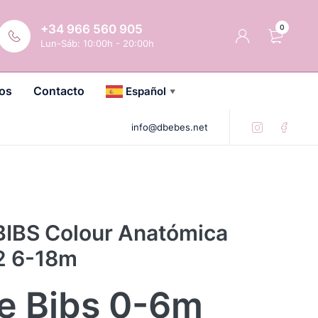
+34 966 560 905
0
Lun-Sáb: 10:00h - 20:00h
os
Contacto
Español
▼
info@dbebes.net
BIBS Colour Anatómica
.2 6-18m
e Bibs 0-6m