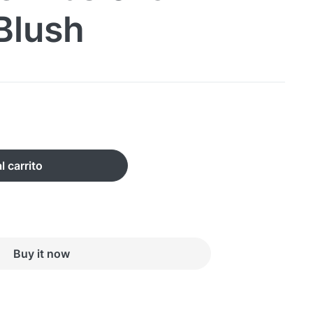
 Blush
l carrito
Buy it now