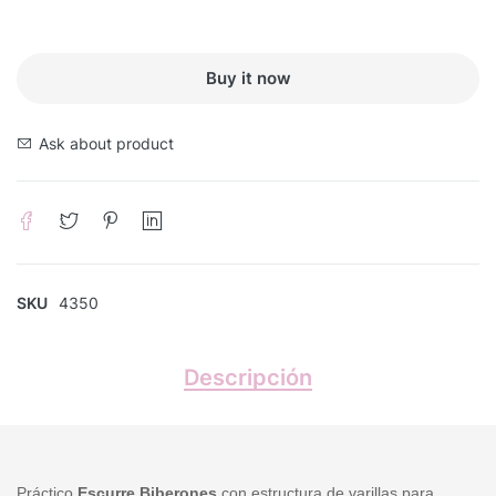
Buy it now
Ask about product
SKU
4350
Descripción
Práctico
Escurre Biberones
con estructura de varillas para