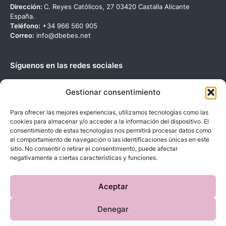
Dirección:
C. Reyes Católicos, 27 03420 Castalla Alicante
España.
Teléfono:
+34 966 560 905
Correo:
info@dbebes.net
Síguenos en las redes sociales
Gestionar consentimiento
Para ofrecer las mejores experiencias, utilizamos tecnologías como las
cookies para almacenar y/o acceder a la información del dispositivo. El
Copyright © 2023 D’BeBe’S. Todos los derechos reservados.
consentimiento de estas tecnologías nos permitirá procesar datos como
el comportamiento de navegación o las identificaciones únicas en este
sitio. No consentir o retirar el consentimiento, puede afectar
negativamente a ciertas características y funciones.
Aceptar
Denegar