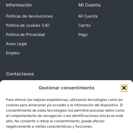
Información
Mi Cuenta
Políticas de devoluciones
Mi Cuenta
Política de cookies (UE)
Carrito
Política de Privacidad
Pago
Aviso Legal
Empleo
Contáctanos
Dirección:
C. Reyes Católicos, 27 03420 Castalla Alicante
Gestionar consentimiento
España.
Teléfono:
+34 966 560 905
Para ofrecer las mejores experiencias, utilizamos tecnologías como las
Correo:
info@dbebes.net
cookies para almacenar y/o acceder a la información del dispositivo. El
consentimiento de estas tecnologías nos permitirá procesar datos como
el comportamiento de navegación o las identificaciones únicas en este
Síguenos en las redes sociales
sitio. No consentir o retirar el consentimiento, puede afectar
negativamente a ciertas características y funciones.