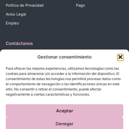
Política de Privacidad
Pago
Aviso Legal
Empleo
Contáctanos
Dirección:
C. Reyes Católicos, 27 03420 Castalla Alicante
Gestionar consentimiento
España.
Teléfono:
+34 966 560 905
Para ofrecer las mejores experiencias, utilizamos tecnologías como las
Correo:
info@dbebes.net
cookies para almacenar y/o acceder a la información del dispositivo. El
consentimiento de estas tecnologías nos permitirá procesar datos como
el comportamiento de navegación o las identificaciones únicas en este
Síguenos en las redes sociales
sitio. No consentir o retirar el consentimiento, puede afectar
negativamente a ciertas características y funciones.
Aceptar
Denegar
Copyright © 2023 D’BeBe’S. Todos los derechos reservados.