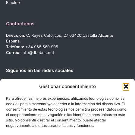
Empleo
Contáctanos
Dirección:
C. Reyes Católicos, 27 03420 Castalla Alicante
España.
Teléfono:
+34 966 560 905
Correo:
info@dbebes.net
Síguenos en las redes sociales
Gestionar consentimiento
Para ofrecer las mejores experiencias, utilizamos tecnologías como las
cookies para almacenar y/o acceder a la información del dispositivo. El
Copyright © 2023 D’BeBe’S. Todos los derechos reservados.
consentimiento de estas tecnologías nos permitirá procesar datos como
el comportamiento de navegación o las identificaciones únicas en este
sitio. No consentir o retirar el consentimiento, puede afectar
negativamente a ciertas características y funciones.