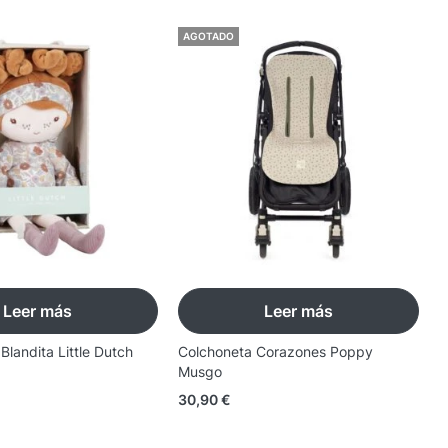
AGOTADO
Leer más
Leer más
landita Little Dutch
Colchoneta Corazones Poppy
S
Musgo
M
30,90
€
1