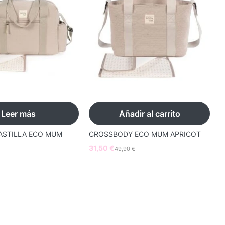
Leer más
Añadir al carrito
ASTILLA ECO MUM
CROSSBODY ECO MUM APRICOT
F
W
31,50
€
49,90
€
6