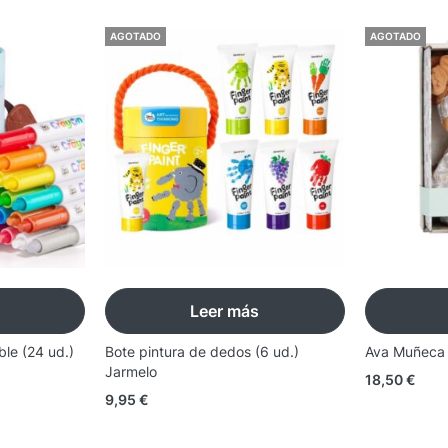
AGOTADO
AGOTADO
Leer más
ble (24 ud.)
Bote pintura de dedos (6 ud.)
Ava Muñeca B
Jarmelo
18,50
€
9,95
€