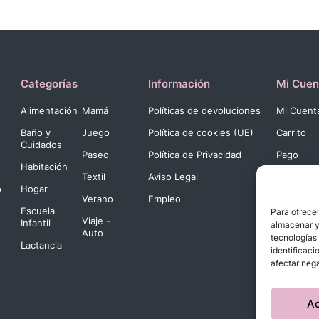
Categorías
Información
Mi Cuen
Alimentación
Mamá
Políticas de devoluciones
Mi Cuent
Baño y
Juego
Política de cookies (UE)
Carrito
Cuidados
Paseo
Política de Privacidad
Pago
Habitación
Textil
Aviso Legal
o
Hogar
Verano
Empleo
Escuela
Para ofrecer
Viaje -
Infantil
almacenar y/
Auto
tecnologías
Lactancia
identificaci
afectar nega
A