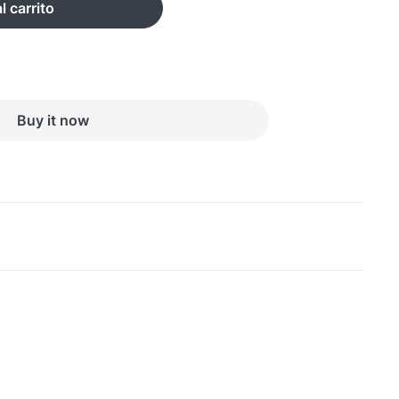
l carrito
Buy it now