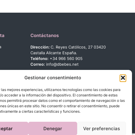
ta
Contáctanos
a
Dirección:
C. Reyes Católicos, 27 03420
Castalla Alicante España.
Teléfono:
+34 966 560 905
Correo:
info@dbebes.net
Síguenos en las redes sociales
Gestionar consentimiento
 las mejores experiencias, utilizamos tecnologías como las cookies para
o acceder a la información del dispositivo. El consentimiento de estas
 nos permitirá procesar datos como el comportamiento de navegación o las
ones únicas en este sitio. No consentir o retirar el consentimiento, puede
tivamente a ciertas características y funciones.
ceptar
Denegar
Ver preferencias