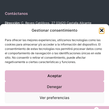
Contáctanos
Dirección:
C. Reyes Católicos, 27 03420 Castalla Alicante
España.
Gestionar consentimiento
Teléfono:
+34 966 560 905
Correo:
info@dbebes.net
Para ofrecer las mejores experiencias, utilizamos tecnologías como las
cookies para almacenar y/o acceder a la información del dispositivo. El
consentimiento de estas tecnologías nos permitirá procesar datos como
Síguenos en las redes sociales
el comportamiento de navegación o las identificaciones únicas en este
sitio. No consentir o retirar el consentimiento, puede afectar
negativamente a ciertas características y funciones.
Aceptar
Copyright © 2023 D’BeBe’S. Todos los derechos reservados.
Denegar
Ver preferencias