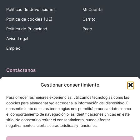
Políticas de devoluciones
Mi Cuenta
Política de cookies (UE)
Carrito
Política de Privacidad
Pago
Aviso Legal
Empleo
Contáctanos
Dirección:
C. Reyes Católicos, 27 03420 Castalla Alicante
Gestionar consentimiento
España.
Teléfono:
+34 966 560 905
Para ofrecer las mejores experiencias, utilizamos tecnologías como las
Correo:
info@dbebes.net
cookies para almacenar y/o acceder a la información del dispositivo. El
consentimiento de estas tecnologías nos permitirá procesar datos como
el comportamiento de navegación o las identificaciones únicas en este
Síguenos en las redes sociales
sitio. No consentir o retirar el consentimiento, puede afectar
negativamente a ciertas características y funciones.