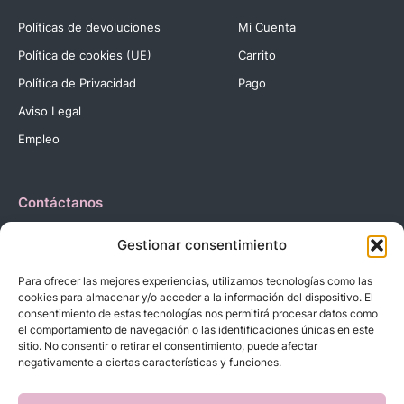
Políticas de devoluciones
Mi Cuenta
Política de cookies (UE)
Carrito
Política de Privacidad
Pago
Aviso Legal
Empleo
Contáctanos
Dirección:
C. Reyes Católicos, 27 03420 Castalla Alicante
Gestionar consentimiento
España.
Teléfono:
+34 966 560 905
Para ofrecer las mejores experiencias, utilizamos tecnologías como las
Correo:
info@dbebes.net
cookies para almacenar y/o acceder a la información del dispositivo. El
consentimiento de estas tecnologías nos permitirá procesar datos como
el comportamiento de navegación o las identificaciones únicas en este
Síguenos en las redes sociales
sitio. No consentir o retirar el consentimiento, puede afectar
negativamente a ciertas características y funciones.