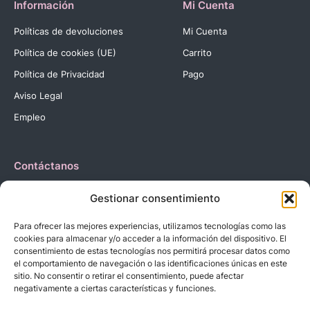
Información
Mi Cuenta
Políticas de devoluciones
Mi Cuenta
Política de cookies (UE)
Carrito
Política de Privacidad
Pago
Aviso Legal
Empleo
Contáctanos
Dirección:
C. Reyes Católicos, 27 03420 Castalla Alicante
Gestionar consentimiento
España.
Teléfono:
+34 966 560 905
Para ofrecer las mejores experiencias, utilizamos tecnologías como las
Correo:
info@dbebes.net
cookies para almacenar y/o acceder a la información del dispositivo. El
consentimiento de estas tecnologías nos permitirá procesar datos como
el comportamiento de navegación o las identificaciones únicas en este
Síguenos en las redes sociales
sitio. No consentir o retirar el consentimiento, puede afectar
negativamente a ciertas características y funciones.