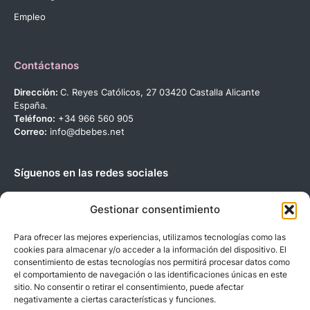
Empleo
Contáctanos
Dirección:
C. Reyes Católicos, 27 03420 Castalla Alicante
España.
Teléfono:
+34 966 560 905
Correo:
info@dbebes.net
Síguenos en las redes sociales
Gestionar consentimiento
Para ofrecer las mejores experiencias, utilizamos tecnologías como las
cookies para almacenar y/o acceder a la información del dispositivo. El
Copyright © 2023 D’BeBe’S. Todos los derechos reservados.
consentimiento de estas tecnologías nos permitirá procesar datos como
el comportamiento de navegación o las identificaciones únicas en este
sitio. No consentir o retirar el consentimiento, puede afectar
negativamente a ciertas características y funciones.