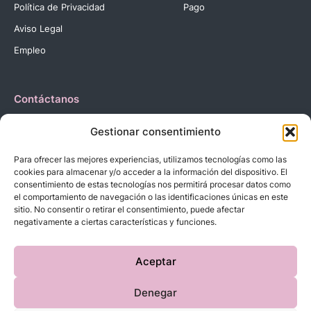
Política de Privacidad
Pago
Aviso Legal
Empleo
Contáctanos
Dirección:
C. Reyes Católicos, 27 03420 Castalla Alicante
Gestionar consentimiento
España.
Teléfono:
+34 966 560 905
Para ofrecer las mejores experiencias, utilizamos tecnologías como las
Correo:
info@dbebes.net
cookies para almacenar y/o acceder a la información del dispositivo. El
consentimiento de estas tecnologías nos permitirá procesar datos como
el comportamiento de navegación o las identificaciones únicas en este
Síguenos en las redes sociales
sitio. No consentir o retirar el consentimiento, puede afectar
negativamente a ciertas características y funciones.
Aceptar
Denegar
Copyright © 2023 D’BeBe’S. Todos los derechos reservados.