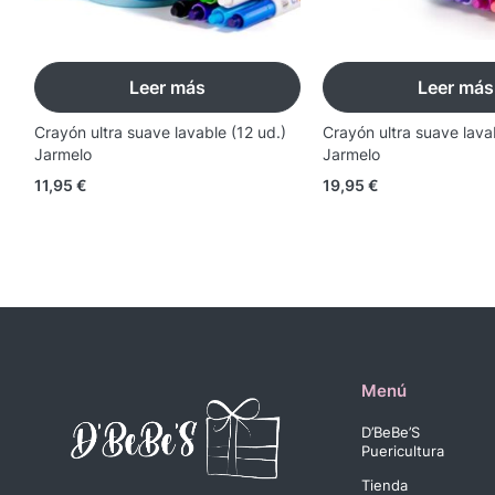
Leer más
Leer más
Crayón ultra suave lavable (12 ud.)
Crayón ultra suave lava
Jarmelo
Jarmelo
11,95
€
19,95
€
Menú
D’BeBe’S
Puericultura
Tienda