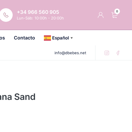
+34 966 560 905
0
Lun-Sáb: 10:00h - 20:00h
os
Contacto
Español
▼
info@dbebes.net
ana Sand