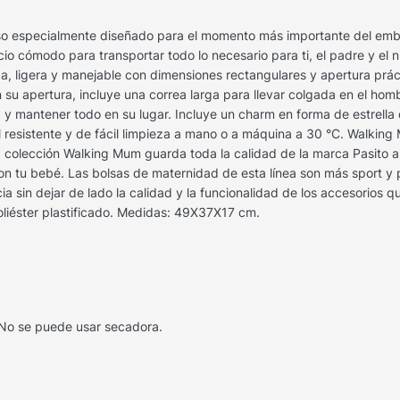
o especialmente diseñado para el momento más importante del emba
o cómodo para transportar todo lo necesario para ti, el padre y el n
da, ligera y manejable con dimensiones rectangulares y apertura prá
n su apertura, incluye una correa larga para llevar colgada en el h
pa y mantener todo en su lugar. Incluye un charm en forma de estrel
l resistente y de fácil limpieza a mano o a máquina a 30 °C. Walking 
a colección Walking Mum guarda toda la calidad de la marca Pasito a 
 con tu bebé. Las bolsas de maternidad de esta línea son más sport
ia sin dejar de lado la calidad y la funcionalidad de los accesori
liéster plastificado. Medidas: 49X37X17 cm.
.No se puede usar secadora.