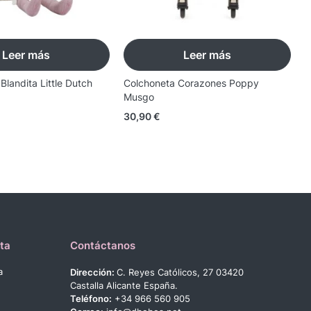
Leer más
Leer más
landita Little Dutch
Colchoneta Corazones Poppy
S
Musgo
M
30,90
€
1
ta
Contáctanos
a
Dirección:
C. Reyes Católicos, 27 03420
Castalla Alicante España.
Teléfono:
+34 966 560 905