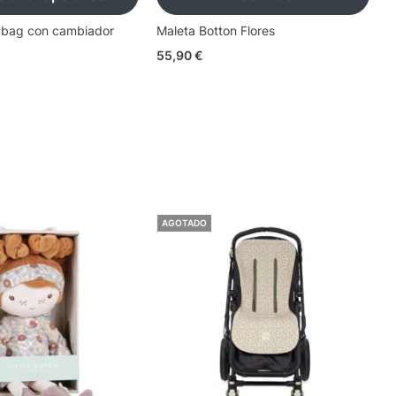
y bag con cambiador
Maleta Botton Flores
M
55,90
€
5
AGOTADO