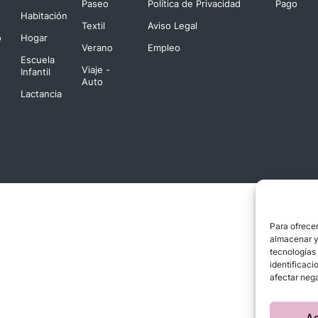
Paseo
Política de Privacidad
Pago
Habitación
Textil
Aviso Legal
o
Hogar
Verano
Empleo
Escuela
Viaje -
Infantil
Auto
Lactancia
Para ofrecer
almacenar y/
tecnologías
identificaci
afectar nega
A