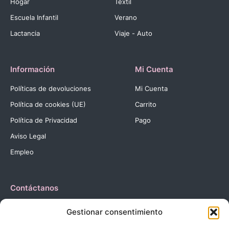
Hogar
Textil
Escuela Infantil
Verano
Lactancia
Viaje - Auto
Información
Mi Cuenta
Políticas de devoluciones
Mi Cuenta
Política de cookies (UE)
Carrito
Política de Privacidad
Pago
Aviso Legal
Empleo
Contáctanos
Dirección:
C. Reyes Católicos, 27 03420 Castalla Alicante
Gestionar consentimiento
España.
Teléfono:
+34 966 560 905