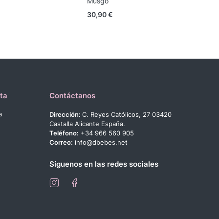
Musgo
M
30,90
€
1
ta
Contáctanos
a
Dirección:
C. Reyes Católicos, 27 03420
Castalla Alicante España.
Teléfono:
+34 966 560 905
Correo:
info@dbebes.net
Síguenos en las redes sociales