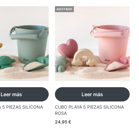
AGOTADO
Leer más
Leer más
 5 PIEZAS SILICONA
CUBO PLAYA 5 PIEZAS SILICONA
F
ROSA
E
24,95
€
2