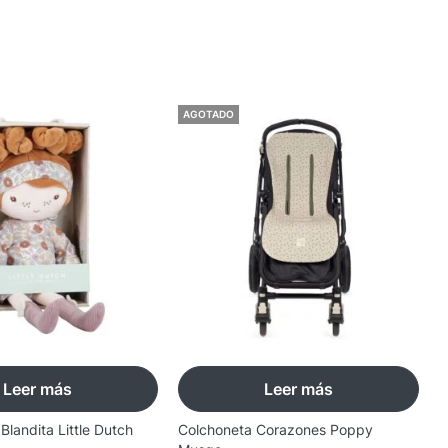
AGOTADO
Leer más
Leer más
landita Little Dutch
Colchoneta Corazones Poppy
S