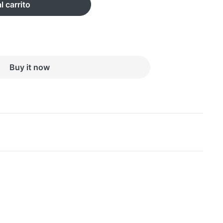
l carrito
Buy it now