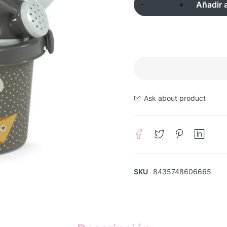
Añadir a
Ask about product
SKU
8435748606665