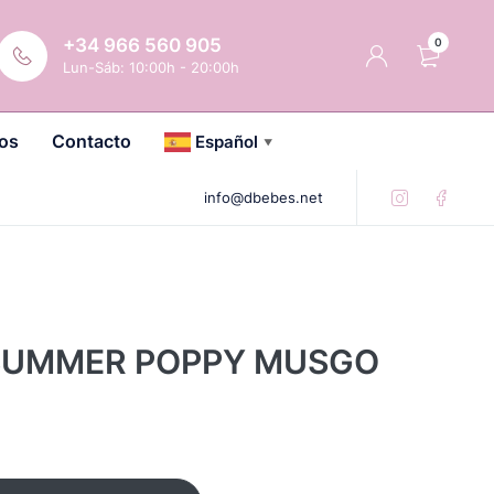
+34 966 560 905
0
Lun-Sáb: 10:00h - 20:00h
os
Contacto
Español
▼
info@dbebes.net
SUMMER POPPY MUSGO