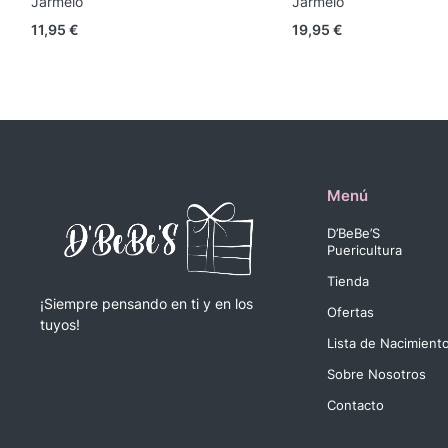
Jarmelo
Jarmelo
11,95
€
19,95
€
Menú
D’BeBe’S
Puericultura
Tienda
¡Siempre pensando en ti y en los
Ofertas
tuyos!
Lista de Nacimient
Sobre Nosotros
Contacto