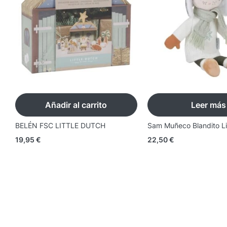
Añadir al carrito
Leer más
BELÉN FSC LITTLE DUTCH
Sam Muñeco Blandito Li
19,95
€
22,50
€