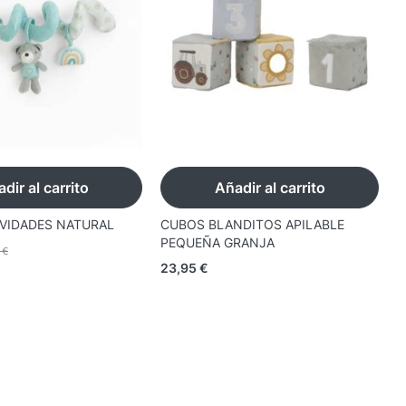
dir al carrito
Añadir al carrito
IVIDADES NATURAL
CUBOS BLANDITOS APILABLE
C
PEQUEÑA GRANJA
P
5
€
23,95
€
1