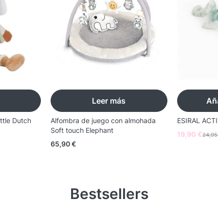
Leer más
Aña
ttle Dutch
Alfombra de juego con almohada
ESIRAL ACT
Soft touch Elephant
19,90
€
24,9
65,90
€
Bestsellers