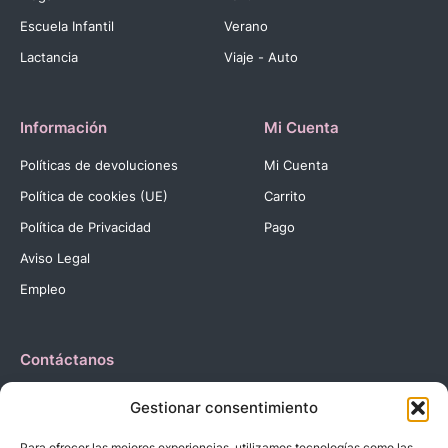
Escuela Infantil
Verano
Lactancia
Viaje - Auto
Información
Mi Cuenta
Políticas de devoluciones
Mi Cuenta
Política de cookies (UE)
Carrito
Política de Privacidad
Pago
Aviso Legal
Empleo
Contáctanos
Dirección:
C. Reyes Católicos, 27 03420 Castalla Alicante
Gestionar consentimiento
España.
Teléfono:
+34 966 560 905
Para ofrecer las mejores experiencias, utilizamos tecnologías como las