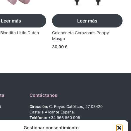
Leer más
Leer más
landita Little Dutch
Colchoneta Corazones Poppy
S
Musgo
M
30,90
€
1
ta
Contáctanos
a
Dirección:
C. Reyes Católicos, 27 03420
Castalla Alicante España.
Teléfono:
+34 966 560 905
Correo:
info@dbebes.net
Gestionar consentimiento