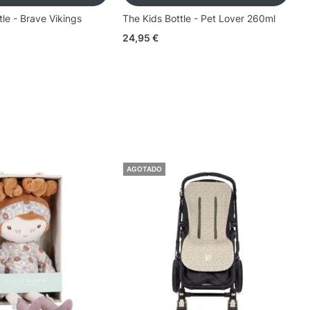
tle - Brave Vikings
The Kids Bottle - Pet Lover 260ml
T
24,95
€
2
AGOTADO