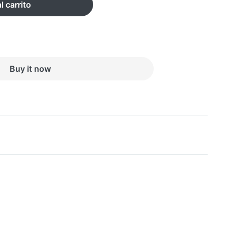
l carrito
Buy it now