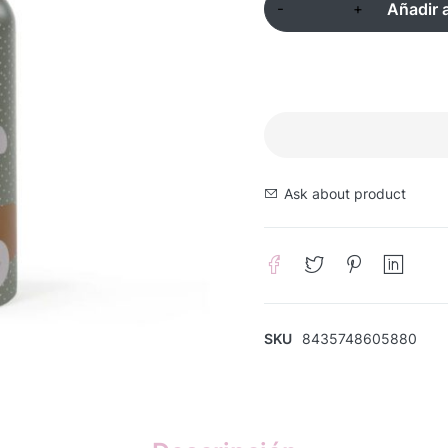
Añadir a
Ask about product
SKU
8435748605880