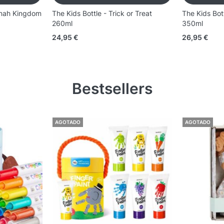
nnah Kingdom
The Kids Bottle - Trick or Treat
The Kids Bot
260ml
350ml
24,95
€
26,95
€
Bestsellers
AGOTADO
AGOTADO