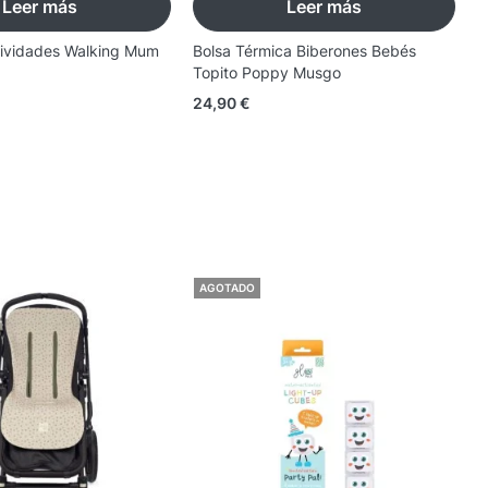
Leer más
Leer más
ctividades Walking Mum
Bolsa Térmica Biberones Bebés
N
Topito Poppy Musgo
C
24,90
€
1
AGOTADO