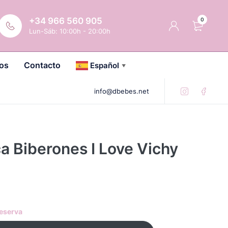
+34 966 560 905
0
Lun-Sáb: 10:00h - 20:00h
os
Contacto
Español
▼
info@dbebes.net
a Biberones I Love Vichy
reserva