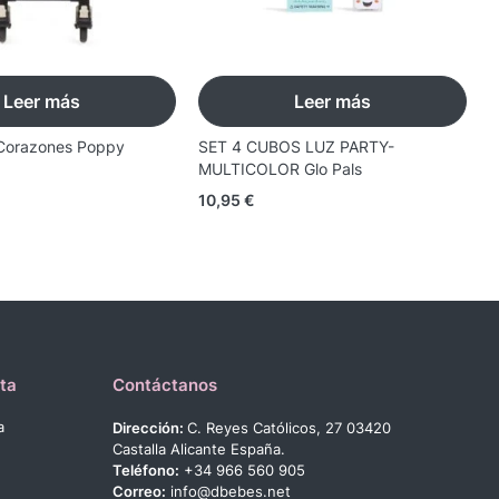
Leer más
Leer más
Corazones Poppy
SET 4 CUBOS LUZ PARTY-
A
MULTICOLOR Glo Pals
1
10,95
€
ta
Contáctanos
a
Dirección:
C. Reyes Católicos, 27 03420
Castalla Alicante España.
Teléfono:
+34 966 560 905
Correo:
info@dbebes.net