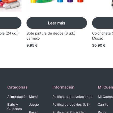
Leer más
ble (24 ud.)
Bote pintura de dedos (6 ud.)
Colchoneta 
Jarmelo
Musgo
9,95
€
30,90
€
Categorías
Información
Mi Cuen
Alimentación
Mamá
Políticas de devoluciones
Mi Cuent
Baño y
Juego
Política de cookies (UE)
Carrito
Cuidados
Paseo
Política de Privacidad
Pago