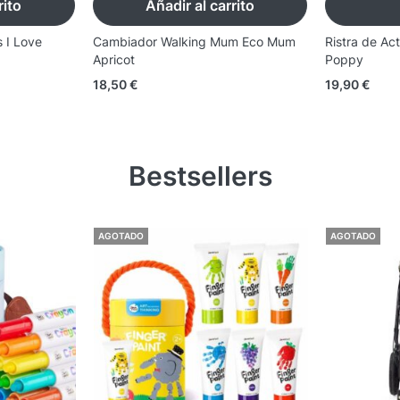
rito
Añadir al carrito
 I Love
Cambiador Walking Mum Eco Mum
Ristra de A
Apricot
Poppy
18,50
€
19,90
€
Bestsellers
AGOTADO
AGOTADO