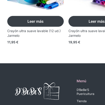
Leer más
Leer más
Crayón ultra suave lavable (12 ud.)
Crayón ultra suave lava
Jarmelo
Jarmelo
11,95
€
19,95
€
Menú
D’BeBe’S
Puericultura
Tienda