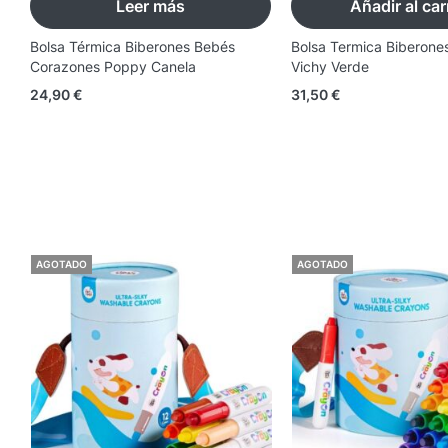
Leer más
Añadir al car
Bolsa Térmica Biberones Bebés
Bolsa Termica Biberones
Corazones Poppy Canela
Vichy Verde
24,90
€
31,50
€
AGOTADO
AGOTADO