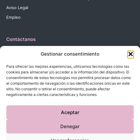
Aviso Legal
Empleo
Contáctanos
Dirección:
C. Reyes Católicos, 27 03420 Castalla Alicante
Gestionar consentimiento
España.
Teléfono:
+34 966 560 905
Para ofrecer las mejores experiencias, utilizamos tecnologías como las
Correo:
info@dbebes.net
cookies para almacenar y/o acceder a la información del dispositivo. El
consentimiento de estas tecnologías nos permitirá procesar datos como
el comportamiento de navegación o las identificaciones únicas en este
Síguenos en las redes sociales
sitio. No consentir o retirar el consentimiento, puede afectar
negativamente a ciertas características y funciones.
Aceptar
Denegar
Copyright © 2023 D’BeBe’S. Todos los derechos reservados.