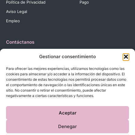
Política de Privacidad
Pago
Aviso Legal
Empleo
Contáctanos
Dirección:
C. Reyes Católicos, 27 03420 Castalla Alicante
Gestionar consentimiento
España.
Teléfono:
+34 966 560 905
Para ofrecer las mejores experiencias, utilizamos tecnologías como las
Correo:
info@dbebes.net
cookies para almacenar y/o acceder a la información del dispositivo. El
consentimiento de estas tecnologías nos permitirá procesar datos como
el comportamiento de navegación o las identificaciones únicas en este
Síguenos en las redes sociales
sitio. No consentir o retirar el consentimiento, puede afectar
negativamente a ciertas características y funciones.
Aceptar
Denegar
Copyright © 2023 D’BeBe’S. Todos los derechos reservados.